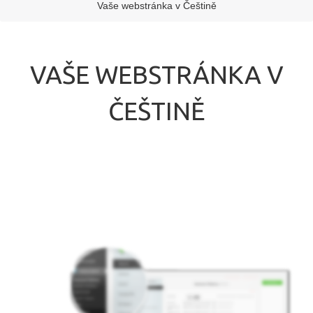
Vaše webstránka v Češtině
VAŠE WEBSTRÁNKA V
ČEŠTINĚ