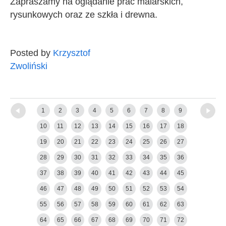
Zapraszamy na oglądanie prac malarskich,
rysunkowych oraz ze szkła i drewna.
Posted by
Krzysztof
Zwoliński
←
Newer posts
Older posts
→
1
2
3
4
5
6
7
8
9
10
11
12
13
14
15
16
17
18
19
20
21
22
23
24
25
26
27
28
29
30
31
32
33
34
35
36
37
38
39
40
41
42
43
44
45
46
47
48
49
50
51
52
53
54
55
56
57
58
59
60
61
62
63
64
65
66
67
68
69
70
71
72