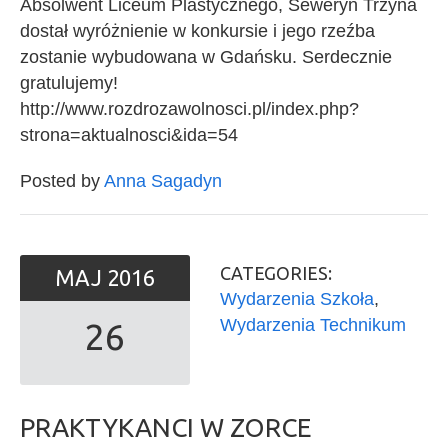
Absolwent Liceum Plastycznego, Seweryn Trzyna
dostał wyróżnienie w konkursie i jego rzeźba
zostanie wybudowana w Gdańsku. Serdecznie
gratulujemy!
http://www.rozdrozawolnosci.pl/index.php?
strona=aktualnosci&ida=54
Posted by
Anna Sagadyn
CATEGORIES:
MAJ
2016
Wydarzenia Szkoła
,
Wydarzenia Technikum
26
PRAKTYKANCI W ZORCE