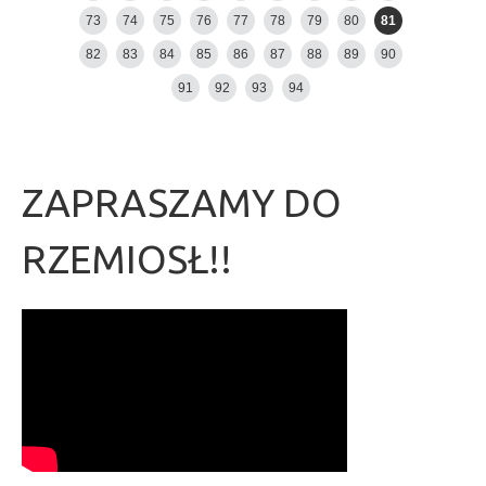
73
74
75
76
77
78
79
80
81
82
83
84
85
86
87
88
89
90
91
92
93
94
ZAPRASZAMY DO
RZEMIOSŁ!!