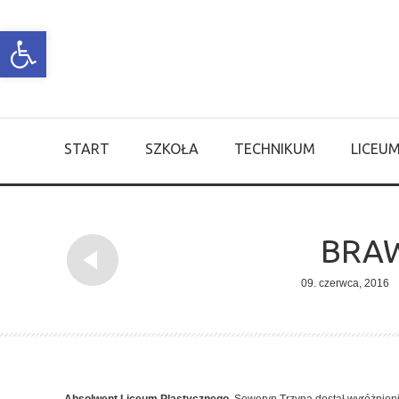
Open toolbar
START
SZKOŁA
TECHNIKUM
LICEU
BRAW
09. czerwca, 2016