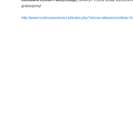
Absolwent Liceum Plastycznego,
Seweryn Trzyna dostał wyróżnien
gratulujemy!
http://www.rozdrozawolnosci.pl/index.php?strona=aktualnosci&ida=5