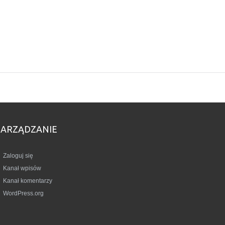
ZARZĄDZANIE
Zaloguj się
Kanał wpisów
Kanał komentarzy
WordPress.org