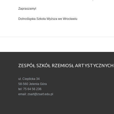
Zapraszamy!
Dolnośląska Szkoła Wyższa we Wrocławiu
ZESPÓŁ SZKÓŁ RZEMIOSŁ ARTYSTYCZNYCH
ul. Cieplicka 34
58-560 Jelenia Góra
tel: 75 64 56 236
email: zsart@zsart.edu.pl