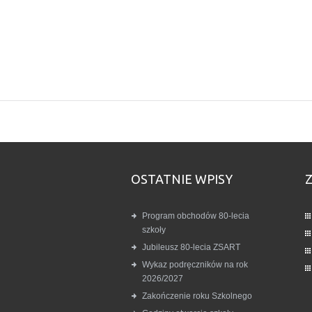
OSTATNIE WPISY
Program obchodów 80-lecia
szkoły
Jubileusz 80-lecia ZSART
Wykaz podręczników na rok
2026/2027
Zakończenie roku Szkolnego