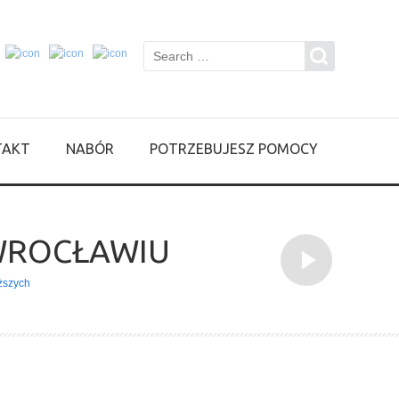
TAKT
NABÓR
POTRZEBUJESZ POMOCY
WROCŁAWIU
ższych