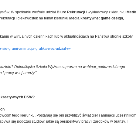
ystów.
W spotkaniu weźmie udział
Biuro Rekrutacji
i wykładowcy z kierunku
Medi
rekrutacji i ciekawostek na temat kierunku
Media kreatywne: game design,
kaniu w wirtualnych dziennikach lub w aktualnościach na Państwa stronie szkoły.
sz-sie-grami-animacja-grafika-wez-udzial-w-
 dziedzinie? Dolnośląska Szkoła Wyższa zaprasza na webinar, podczas którego
i pracę w tej branży.”
ów kreatywnych DSW?
ych
om tego kierunku. Postarają się oni przybliżyć świat gier i animacji uczestniko
abywa się podczas studiów, jakie są perspektywy pracy i zarobków w branży. I