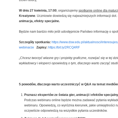
Dzień dobry,
W dniu 27 kwietnia, 17:00
, organizujemy
spotkanie online dla maturz
Kreatywne
. Uczniowie dowiedzą się najważniejszych informacji dot. 
animacja, efekty specjalne.
Będzie nam bardzo miło jeśli udostępnicie Państwo informację o spot
Szczegóły spotkania:
https://www.dsw.edu.pl/aktualnosci/interesuje
webinarze
Zapisy:
https://bit.ly/2RCQ4RF
„Chcesz tworzyć własne gry i projekty graficzne, rozwijać się w tej
wykładowcy i eksperci opowiedzą o tym, dlaczego warto zacząć studia 
5 powodów, dlaczego warto uczestniczyć w Q&A na temat medi
Poznasz ekspertów ze świata gier, animacji i efektów specjaln
Podczas webinaru online będzie można zadawać pytania wykładowc
webinaru. Opowiedzą, co wyróżnia kierunek, jakie umiejętności n
oczywiście odpowiedzą na wszystkie pytania uczestników.