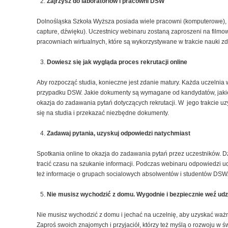
Zajrzysz do laboratoriów i pracowni DSW
Dolnośląska Szkoła Wyższa posiada wiele pracowni (komputerowe), l
capture, dźwięku). Uczestnicy webinaru zostaną zaproszeni na film
pracowniach wirtualnych, które są wykorzystywane w trakcie nauki zd
Dowiesz się jak wygląda proces rekrutacji online
Aby rozpocząć studia, konieczne jest zdanie matury. Każda uczelnia
przypadku DSW. Jakie dokumenty są wymagane od kandydatów, jakie s
okazja do zadawania pytań dotyczących rekrutacji. W jego trakcie u
się na studia i przekazać niezbędne dokumenty.
Zadawaj pytania, uzyskuj odpowiedzi natychmiast
Spotkania online to okazja do zadawania pytań przez uczestników. D
tracić czasu na szukanie informacji. Podczas webinaru odpowiedzi ud
też informacje o grupach socialowych absolwentów i studentów DSW
Nie musisz wychodzić z domu. Wygodnie i bezpiecznie weź udz
Nie musisz wychodzić z domu i jechać na uczelnię, aby uzyskać ważn
Zaproś swoich znajomych i przyjaciół, którzy też myślą o rozwoju w ś