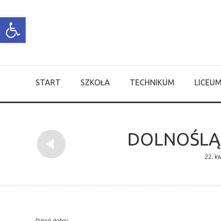
Open toolbar
START
SZKOŁA
TECHNIKUM
LICEU
DOLNOŚLĄ
22. kw