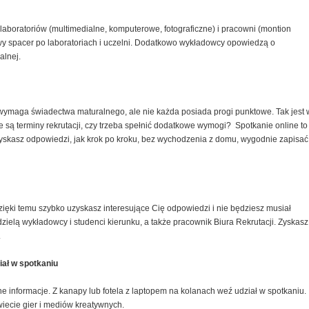
aboratoriów (multimedialne, komputerowe, fotograficzne) i pracowni (montion
owy spacer po laboratoriach i uczelni. Dodatkowo wykładowcy opowiedzą o
alnej.
 wymaga świadectwa maturalnego, ale nie każda posiada progi punktowe. Tak jest 
ą terminy rekrutacji, czy trzeba spełnić dodatkowe wymogi? Spotkanie online to
zyskasz odpowiedzi, jak krok po kroku, bez wychodzenia z domu, wygodnie zapisać
zięki temu szybko uzyskasz interesujące Cię odpowiedzi i nie będziesz musiał
zielą wykładowcy i studenci kierunku, a także pracownik Biura Rekrutacji. Zyskasz
.
iał w spotkaniu
e informacje. Z kanapy lub fotela z laptopem na kolanach weź udział w spotkaniu.
wiecie gier i mediów kreatywnych.