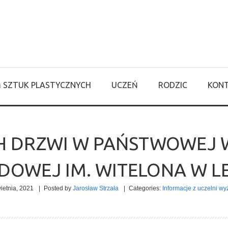
M SZTUK PLASTYCZNYCH
UCZEŃ
RODZIC
KON
H DRZWI W PAŃSTWOWEJ W
OWEJ IM. WITELONA W L
ietnia, 2021
|
Posted by
Jarosław Strzała
|
Categories:
Informacje z uczelni wy