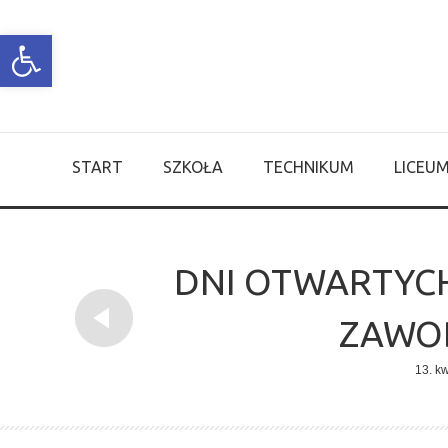
Open toolbar
START
SZKOŁA
TECHNIKUM
LICEU
DNI OTWARTYC
ZAWOD
13. kw