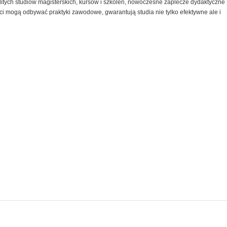
dnolitych studiów magisterskich, kursów i szkoleń, nowoczesne zaplecze dydaktyczne
ci mogą odbywać praktyki zawodowe, gwarantują studia nie tylko efektywne ale i