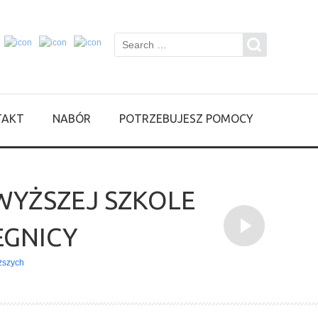
TAKT
NABÓR
POTRZEBUJESZ POMOCY
YŻSZEJ SZKOLE
EGNICY
ższych