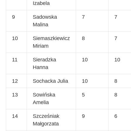
Izabela
9
Sadowska
7
7
Malina
10
Siemaszkiewicz
8
7
Miriam
11
Sieradzka
10
10
Hanna
12
Sochacka Julia
10
8
13
Sowińska
5
8
Amelia
14
Szcześniak
9
6
Małgorzata