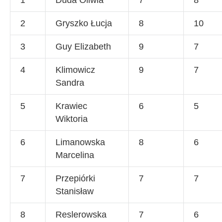
1
Duda Oliwia
7
8
2
Gryszko Łucja
8
10
3
Guy Elizabeth
9
7
4
Klimowicz
9
7
Sandra
5
Krawiec
6
5
Wiktoria
6
Limanowska
8
6
Marcelina
7
Przepiórki
7
7
Stanisław
8
Reslerowska
7
6